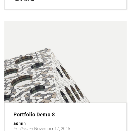
Portfolio Demo 8
admin
November 17, 2015