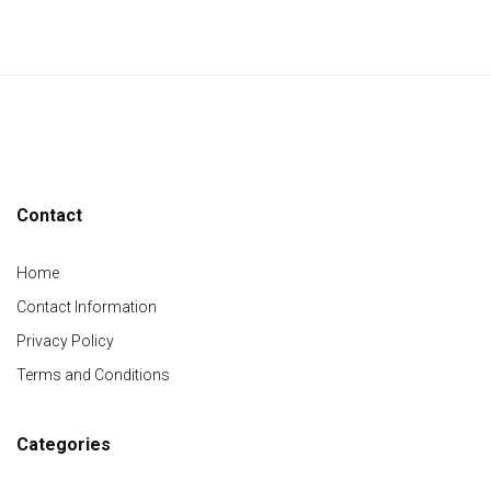
Contact
Home
Contact Information
Privacy Policy
Terms and Conditions
Categories