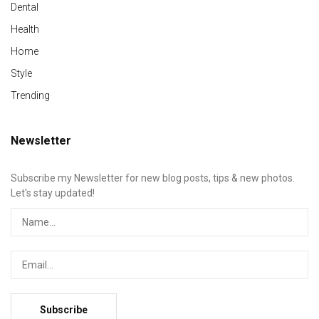
Dental
Health
Home
Style
Trending
Newsletter
Subscribe my Newsletter for new blog posts, tips & new photos.
Let's stay updated!