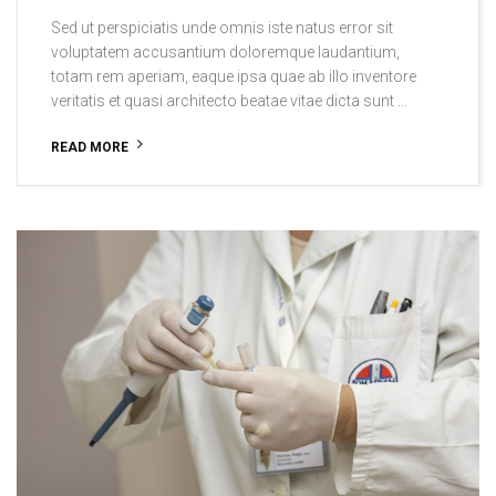
Sed ut perspiciatis unde omnis iste natus error sit
voluptatem accusantium doloremque laudantium,
totam rem aperiam, eaque ipsa quae ab illo inventore
veritatis et quasi architecto beatae vitae dicta sunt …
READ MORE