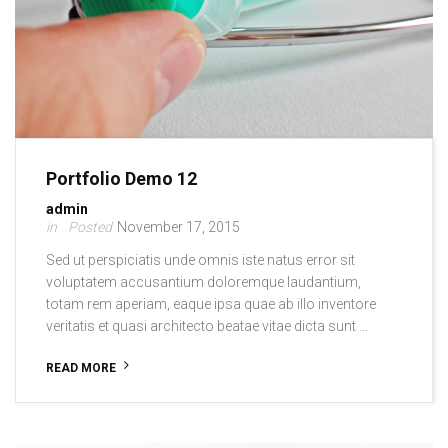
Portfolio Demo 12
admin
November 17, 2015
Sed ut perspiciatis unde omnis iste natus error sit
voluptatem accusantium doloremque laudantium,
totam rem aperiam, eaque ipsa quae ab illo inventore
veritatis et quasi architecto beatae vitae dicta sunt …
READ MORE